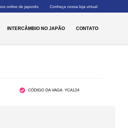
sos online de japonês
Conheça nossa loja virtual
INTERCÂMBIO NO JAPÃO
CONTATO
CÓDIGO DA VAGA: YCA124