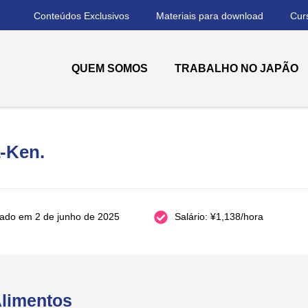
Conteúdos Exclusivos
Materiais para download
Cur
QUEM SOMOS
TRABALHO NO JAPÃO
 Trabalho e Estudo no Japão
so de se tornar realidade!
-Ken.
cado em 2 de junho de 2025
Salário: ¥1,138/hora
limentos