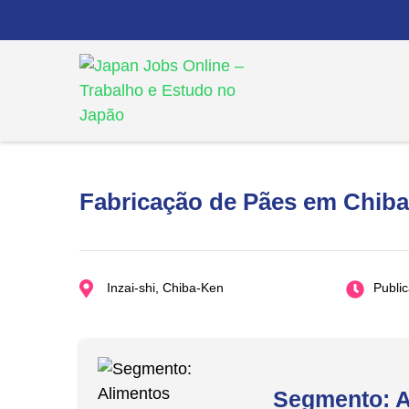
Skip
to
content
(Press
Japan Jobs Online –
Seu sonho de ir para o Japão está a um pas
Enter)
Fabricação de Pães em Chiba
Inzai-shi, Chiba-Ken
Publi
Segmento: A