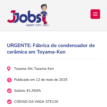
Japan Jobs Online – Trabalho e
Seu sonho de ir para o Japão está a um passo de se tornar
realidade!
Estudo no Japão
URGENTE: Fábrica de condensador de
cerâmica em Toyama-Ken
Toyama-Shi, Toyama-Ken
Publicado em 12 de maio de 2025
Salário: ¥1,350/h
CÓDIGO DA VAGA: STE120