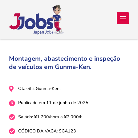
Japan Jobs Online – Trabalho e
Seu sonho de ir para o Japão está a um passo de se tornar
realidade!
Estudo no Japão
Montagem, abastecimento e inspeção
de veículos em Gunma-Ken.
Ota-Shi, Gunma-Ken.
Publicado em 11 de junho de 2025
Salário: ¥1.700/hora a ¥2.000/h
CÓDIGO DA VAGA: SGA123