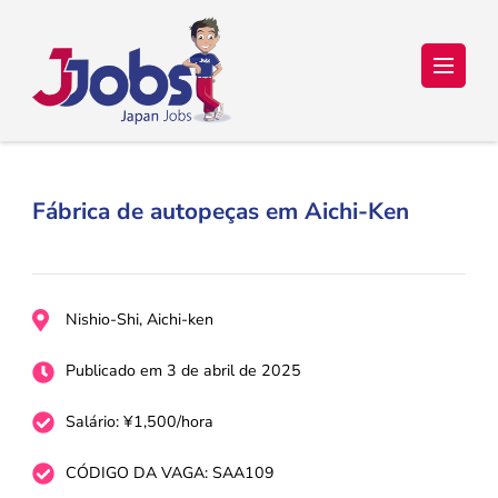
Japan Jobs Online – Trabalho e
Seu sonho de ir para o Japão está a um passo de se tornar
realidade!
Estudo no Japão
Fábrica de autopeças em Aichi-Ken
Nishio-Shi, Aichi-ken
Publicado em 3 de abril de 2025
Salário: ¥1,500/hora
CÓDIGO DA VAGA: SAA109