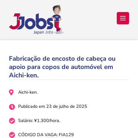
Japan Jobs Online – Trabalho e
Seu sonho de ir para o Japão está a um passo de se tornar
realidade!
Estudo no Japão
Fabricação de encosto de cabeça ou
apoio para copos de automóvel em
Aichi-ken.
Aichi-ken.
Publicado em 23 de julho de 2025
Salário: ¥1.300/hora.
CÓDIGO DA VAGA: FIA129