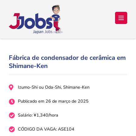
Japan Jobs Online – Trabalho e
Seu sonho de ir para o Japão está a um passo de se tornar
realidade!
Estudo no Japão
Fábrica de condensador de cerâmica em
Shimane-Ken
Izumo-Shi ou Oda-Shi, Shimane-Ken
Publicado em 26 de março de 2025
Salário: ¥1,340/hora
CÓDIGO DA VAGA: ASE104