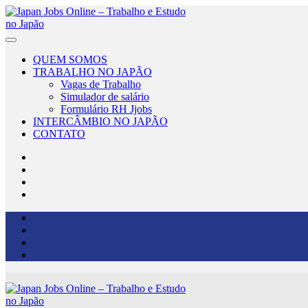
Japan Jobs Online – Trabalho e Estudo no Japão
Seu sonho de ir para o Japão está a um passo de se tornar realidade!
QUEM SOMOS
TRABALHO NO JAPÃO
Vagas de Trabalho
Simulador de salário
Formulário RH Jjobs
INTERCÂMBIO NO JAPÃO
CONTATO