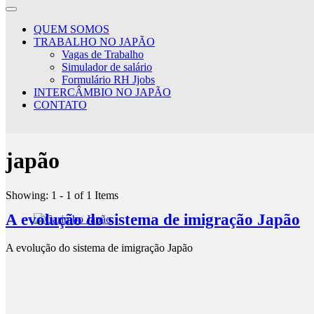
Japan Jobs Online – Trabalho e Estudo no Japão
Seu sonho de ir para o Japão está a um passo de se tornar realidade!
QUEM SOMOS
TRABALHO NO JAPÃO
Vagas de Trabalho
Simulador de salário
Formulário RH Jjobs
INTERCÂMBIO NO JAPÃO
CONTATO
japão
Showing: 1 - 1 of 1 Items
A evolução do sistema de imigração Japão
A evolução do sistema de imigração Japão